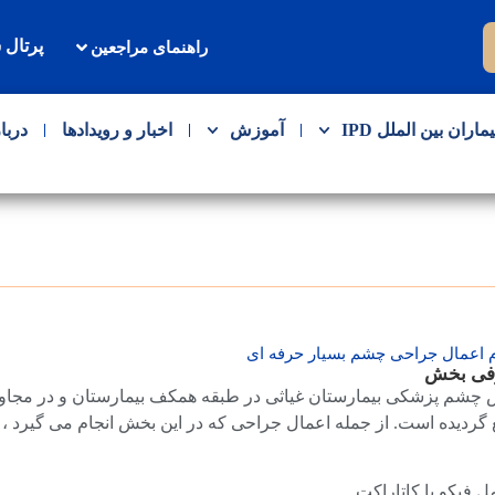
پرتال 
راهنمای مراجعین
یماران بین الملل IPD
آموزش
اخبار و رویدادها
دربا
م اعمال جراحی چشم بسیار حرفه ای
فی بخش
چشم پزشكی بيمارستان غياثی در طبقه همكف بيمارستان و در مجا
 گرديده است. از جمله اعمال جراحی كه در اين بخش انجام می گيرد ، م
ل فيكو يا كاتاراكت