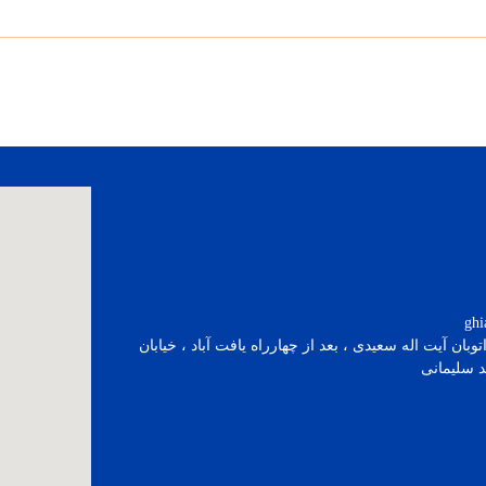
ghi
توبان آيت اله سعيدی ، بعد از چهارراه يافت آباد ، خيابان
د سليمانی