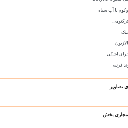
وكوم يا آب سياه
تركتومی
خنک
لازيون
رای اشكی
ند قرنيه
ی تصاویر
مجازی بخش