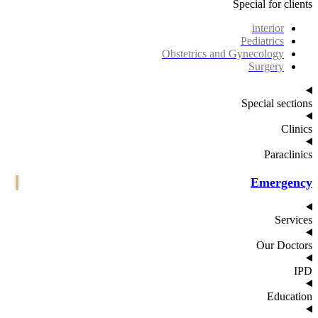
Special for cli
interior
Pediatrics
Obstetrics and Gynecology
Surgery
Special sect
Cli
Paracli
Emerge
Serv
Our Doct
Educat