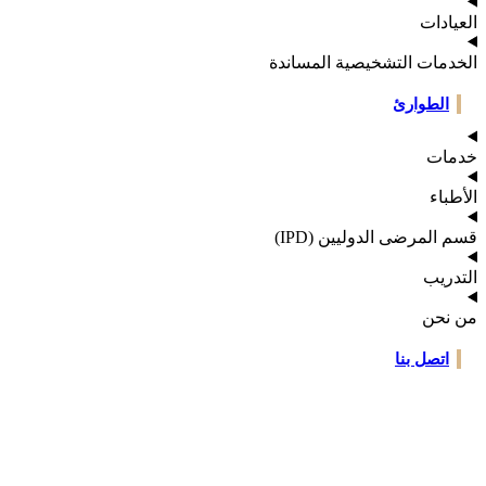
ادات
دمات التشخيصية المساندة
الطوارئ
ات
باء
المرضى الدوليين (IPD)
دريب
نحن
اتصل بنا