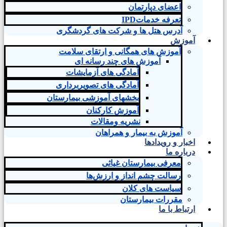
اعضای دپارتمان
تعرفه خدماتIPD
آدرس هتل ها و شرکت های گردشگری
آموزش
آموزش های همگانی و ارتقای سلامت
آموزش های چند رسانه ای
آمادگی های آزمایشات
آمادگی های تصویربرداری
بخشهای آموزشی بیمارستان
آموزش کارکنان
نشریه ومقالات
آموزش به بیمار و همراهان
اخبار و رویدادها
درباره ما
معرفی بیمارستان غیاثی
رسالت چشم انداز و ارزش‌ها
سیاست های کلان
مقررات بیمارستان
ارتباط با ما