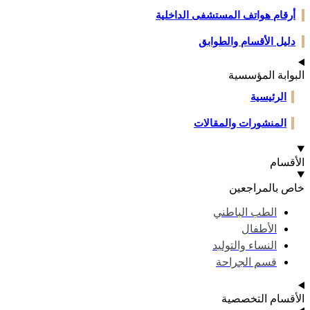
قام هواتف المستشفى الداخلية
يل الأقسام والطوابق
وابة المؤسسية
الرئيسية
المنشورات والمقالات
قسام
 بالمراجعين
الطب الباطني
الأطفال
النساء والتوليد
قسم الجراحة
قسام التخصصية