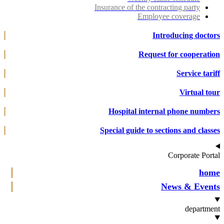
Insurance of the contracting party
Employee coverage
Introducing doct
Request for cooperat
Service ta
Virtual t
Hospital internal phone numb
Special guide to sections and cla
Corporate Po
ho
News & Eve
departm