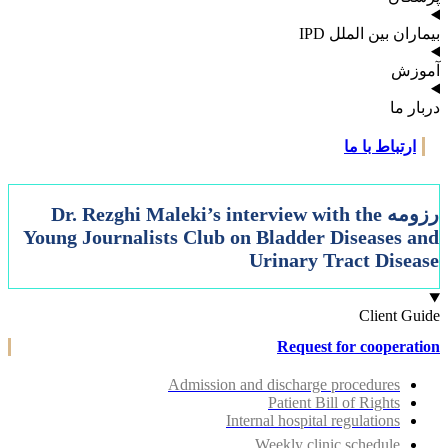
ران بین الملل IPD
زش
ر ما
ارتباط با ما
رزومه Dr. Rezghi Maleki’s interview with the
Young Journalists Club on Bladder Diseases 
Urinary Tract Dise
Client Gu
Request for cooperat
Admission and discharge procedures
Patient Bill of Rights
Internal hospital regulations
Weekly clinic schedule