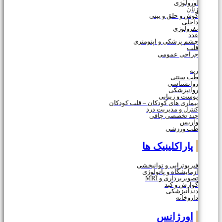
اورولوژی
زنان
گوش و حلق و بینی
داخلی
نفرولوژی
غدد
چشم پزشکی و اپتومتری
قلب
جراحی عمومی
ریه
طب سنتی
روانشناسی
روانپزشکی
پوست و زیبایی
بیماری های کودکان – قلب کودکان
کنترل و مدیریت درد
چند تخصصی چاقی
واریس
طب ورزشی
پاراکلینیک ها
فیزیوتراپی و توانبخشی
آزمایشگاه و پاتولوژی
تصویربرداری و MRI
گوارش و کبد
دندانپزشکی
داروخانه
اورژانس