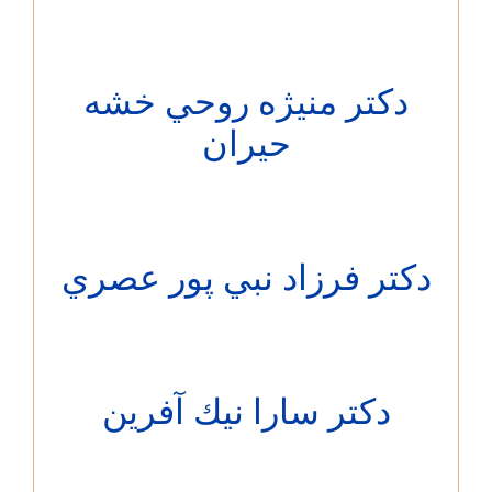
دکتر منيژه روحي خشه
حيران
تر فرزاد نبي پور عصري
دکتر سارا نيك آفرين