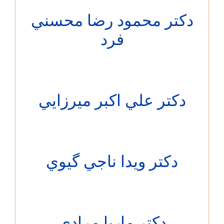
کتر محمود رضا محسني
فرد
دکتر علي اكبر ميرزايي
دکتر ويدا ناجي گيوي
دکتر ماريا مرادي