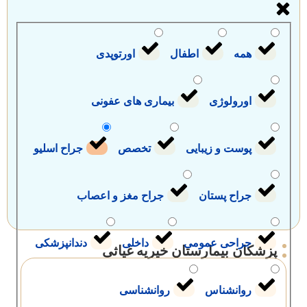
همه
اطفال
اورتوپدی
اورولوژی
بیماری های عفونی
پوست و زیبایی
تخصص
جراح اسلیو
جراح پستان
جراح مغز و اعصاب
جراحی عمومی
داخلی
دندانپزشکی
ان بیمارستان خیریه غیاثی
روانشناس
روانشناسی