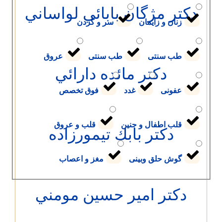
تر مژگان بابائي لواساني
زنان و زایمان
سر و گردن
طب سنتی
طب سنتی
عروق
دکتر مائده دارائي
عفونی
غدد
فوق تخصص
قلب اطفال و جنین
قلب و عروق
دکتر بابك تيمورزاده
گوش حلق وبینی
مغز و اعصاب
کتر امير حسين مومني