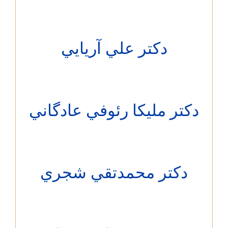
دکتر علي آريايي
تر مليكا رئوفي عادگاني
دکتر محمدتقي شجري