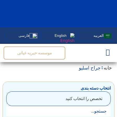
نوبت
دهی
آنلاین
یه
English
فارسی
موسسه خیریه غیاثی
اح اسلیو
دسته بندی
ص را انتخاب کنید