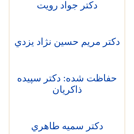
دکتر جواد رويت
تر مريم حسين نژاد يزدي
اظت شده: دکتر سپيده
ذاكريان
دکتر سميه طاهري