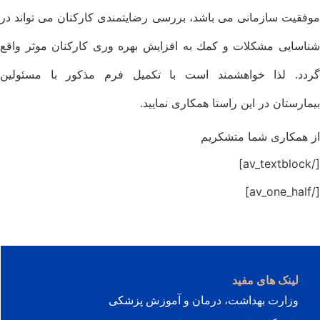
انی می باشد، بررسی رضايتمندی كاركنان می تواند در
لات و كمك به افزايش بهره وری كاركنان موثر واقع
خواهشمند است با تكميل فرم مذكور با مسئولين
 اين راستا همكاری نماييد.
ما متشكريم
ی مفید
هداشت، درمان و آموزش پزشکی