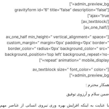
admin_pr
[gravityform id=”6″ title=”false” descript
[av_one_half min_height=” vertical_alignment
custom_margin=” margin=’0px’ padding=’0px
border_color=” radius=’0px’ background_co
background_position=’top left’ background_r
repeat’ animation=” mobil
[av_textblock size=” font_color
admin_pr
 :
آرزوی توفيق
 اينكه افزايش بهره وری نيروی انسانی از عناصر مهم