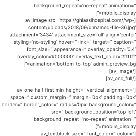
background_repeat=’no-repeat’ a
mobi
[av_image src=’https://ghiassihospita
content/uploads/2018/09/unnamed-fi
attachment=’3434′ attachment_size=’full’ ali
styling=’no-styling’ hover=” link=” target=
font_size=” appearance=” overlay_op
overlay_color=’#000000′ overlay_text_colo
animation=’bottom-to-top’ admin_preview_bg=”]
[av_one_half first min_height=” vertical_a
space=” custom_margin=” margin=’0px’ pad
border=” border_color=” radius=’0px’ backgrou
src=” background_position
background_repeat=’no-repeat’ a
mobi
[av_textblock size=” font_color