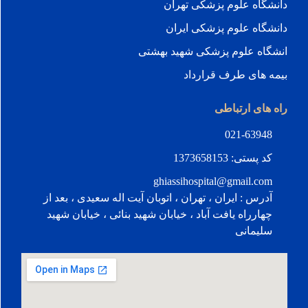
 علوم پزشکی تهران
 علوم پزشکی ایران
علوم پزشکی شهید بهشتی
ی طرف قرارداد
ارتباطی
021-6
1373658153
ghiassihospital@gmail
: ایران ، تهران ، اتوبان آيت اله سعيدی ، بعد از
اه يافت آباد ، خيابان شهيد بنائی ، خيابان شهيد
انی