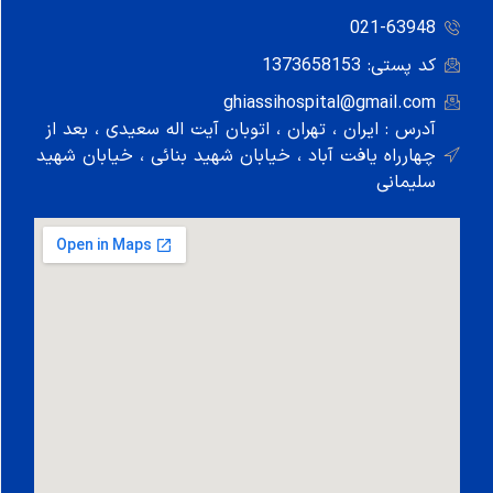
021-6
1373658153
ghiassihospital@gmai
: ایران ، تهران ، اتوبان آيت اله سعيدی ، بعد از
اه يافت آباد ، خيابان شهيد بنائی ، خيابان شهيد
نی