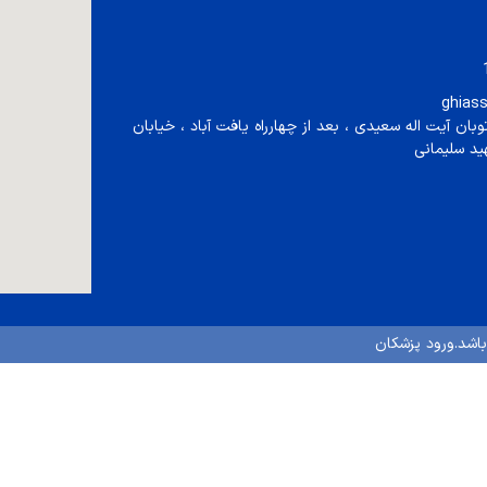
ghias
توبان آيت اله سعيدی ، بعد از چهارراه يافت آباد ، خيابان
يد سليمانی
اشد.
ورود پزشكان